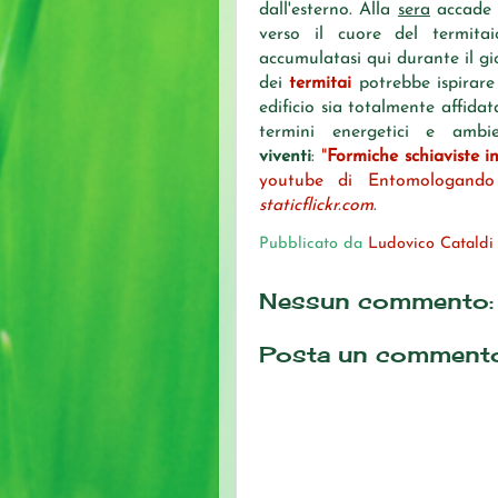
dall'esterno. Alla
sera
accade i
verso il cuore del termita
accumulatasi qui durante il gi
dei
termitai
potrebbe ispirar
edificio sia totalmente affidat
termini energetici e amb
viventi
:
"
Formiche schiaviste i
youtube di Entomologando
staticflickr.com
.
Pubblicato da
Ludovico Cataldi
Nessun commento:
Posta un comment