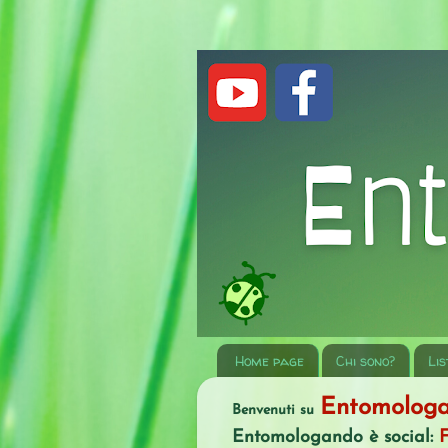
Home page
Chi sono?
Lis
Entomolog
Benvenuti su
Entomologando è social: