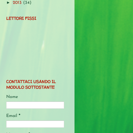
►
2013
(34)
LETTORI FISSI
CONTATTACI USANDO IL
MODULO SOTTOSTANTE
Nome
Email
*