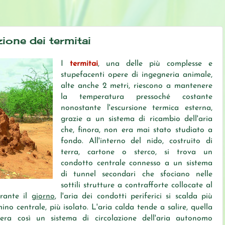
zione dei termitai
I
termitai
, una delle più complesse e
stupefacenti opere di ingegneria animale,
alte anche 2 metri, riescono a mantenere
la temperatura pressoché costante
nonostante l'escursione termica esterna,
grazie a un sistema di ricambio dell'aria
che, finora, non era mai stato studiato a
fondo. All'interno del nido, costruito di
terra, cartone o sterco, si trova un
condotto centrale connesso a un sistema
di tunnel secondari che sfociano nelle
sottili strutture a contrafforte collocate al
urante il
giorno
, l'aria dei condotti periferici si scalda più
no centrale, più isolato. L'aria calda tende a salire, quella
era così un sistema di circolazione dell'aria autonomo