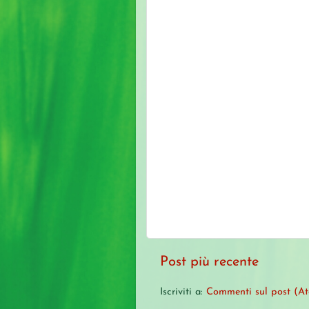
Post più recente
Iscriviti a:
Commenti sul post (A