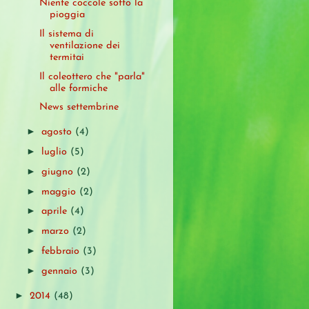
Niente coccole sotto la
pioggia
Il sistema di
ventilazione dei
termitai
Il coleottero che "parla"
alle formiche
News settembrine
►
agosto
(4)
►
luglio
(5)
►
giugno
(2)
►
maggio
(2)
►
aprile
(4)
►
marzo
(2)
►
febbraio
(3)
►
gennaio
(3)
►
2014
(48)