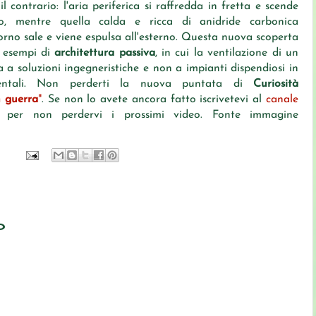
l contrario: l'aria periferica si raffredda in fretta e scende
io, mentre quella calda e ricca di anidride carbonica
orno sale e viene espulsa all'esterno. Questa nuova scoperta
e esempi di
architettura passiva
, in cui la ventilazione di un
a a soluzioni ingegneristiche e non a impianti dispendiosi in
ientali. Non perderti la nuova puntata di
Curiosità
n guerra
"
. Se non lo avete ancora fatto iscrivetevi al
canale
per non perdervi i prossimi video. Fonte immagine
o