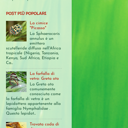
POST PIÙ POPOLARI
La cimice
"Picasso"
La Sphaerocoris
annulus è un
emittero
scutelleride diffuso nell'Africa
tropicale (Nigeria, Tanzania,
Kenya, Sud Africa, Etiopia e
Ca...
La farfalla di
vetro: Greta oto
La Greta oto
comunemente
conosciuta come
la farfalla di vetro è un
lepidottero appartenente alla
famiglia Nymphalidae .
Questo lepidot...
Trovata coda di