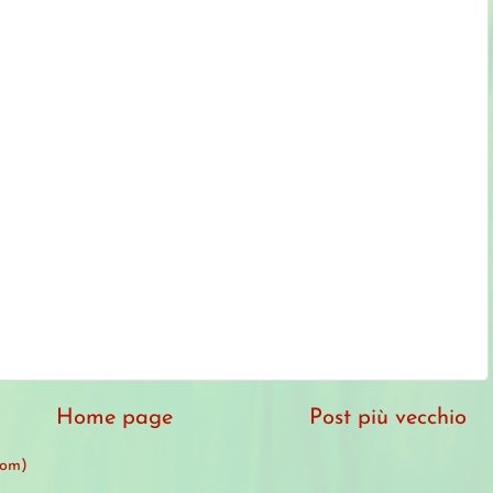
Home page
Post più vecchio
tom)