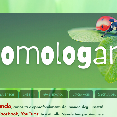
ta specie
Insetti
Gasteropodi
Crostacei
Storia del
ando
, curiosità e approfondimenti dal mondo degli insetti!
Facebook
,
YouTube
. Iscriviti alla Newsletters per rimanere