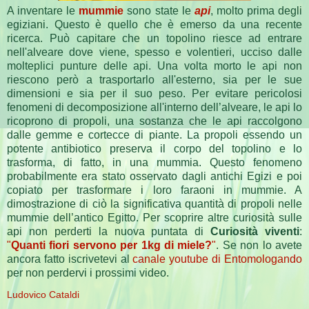
A inventare le
mummie
sono state le
api
, molto prima degli
egiziani. Questo è quello che è emerso da una recente
ricerca. Può capitare che un topolino riesce ad entrare
nell'alveare dove viene, spesso e volentieri, ucciso dalle
molteplici punture delle api. Una volta morto le api non
riescono però a trasportarlo all'esterno, sia per le sue
dimensioni e sia per il suo peso. Per evitare pericolosi
fenomeni di decomposizione all'interno dell’alveare, le api lo
ricoprono di propoli, una sostanza che le api raccolgono
dalle gemme e cortecce di piante. La propoli essendo un
potente antibiotico preserva il corpo del topolino e lo
trasforma, di fatto, in una mummia. Questo fenomeno
probabilmente era stato osservato dagli antichi Egizi e poi
copiato per trasformare i loro faraoni in mummie. A
dimostrazione di ciò la significativa quantità di propoli nelle
mummie dell’antico Egitto. Per scoprire altre curiosità sulle
api non perderti la nuova puntata di
Curiosità viventi
:
"
Quanti fiori servono per 1kg di miele?
"
. Se non lo avete
ancora fatto iscrivetevi al
canale youtube di Entomologando
per non perdervi i prossimi video.
Ludovico Cataldi