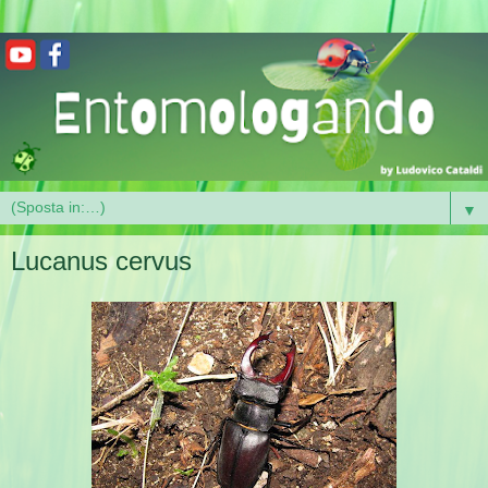
▼
Lucanus cervus