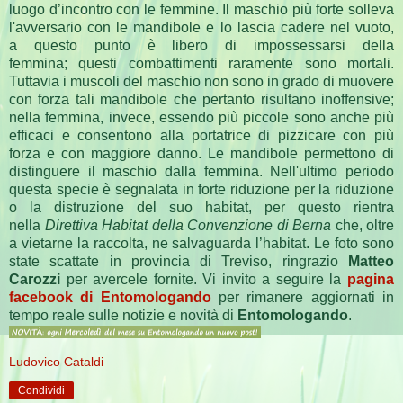
luogo d’incontro con le femmine. Il maschio più forte solleva
l'avversario con le mandibole e lo lascia cadere nel vuoto,
a questo punto è libero di impossessarsi della
femmina; questi combattimenti raramente sono mortali.
Tuttavia i muscoli del maschio non sono in grado di muovere
con forza tali mandibole che pertanto risultano inoffensive;
nella femmina, invece, essendo più piccole sono anche più
efficaci e consentono alla portatrice di pizzicare con più
forza e con maggiore danno. Le mandibole permettono di
distinguere il maschio dalla femmina. Nell'ultimo periodo
questa specie è segnalata in forte riduzione per la riduzione
o la distruzione del suo habitat, per questo rientra
nella
Direttiva Habitat della Convenzione di Berna
che, oltre
a vietarne la raccolta, ne salvaguarda l’habitat. Le foto sono
state scattate in provincia di Treviso, ringrazio
Matteo
Carozzi
per avercele fornite. Vi invito a seguire la
pagina
facebook di Entomologando
per rimanere aggiornati in
tempo reale sulle notizie e novità di
Entomologando
.
Ludovico Cataldi
Condividi