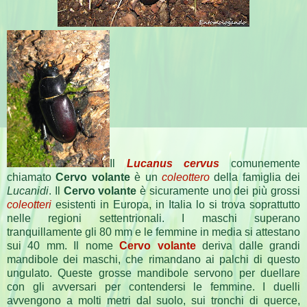
Il
Lucanus cervus
comunemente
chiamato
Cervo volante
è un
coleottero
della famiglia dei
Lucanidi
. Il
Cervo volante
è sicuramente uno dei più grossi
coleotteri
esistenti in Europa, in Italia lo si trova soprattutto
nelle regioni settentrionali. I maschi superano
tranquillamente gli 80 mm e le femmine in media si attestano
sui 40 mm. Il nome
Cervo volante
deriva dalle grandi
mandibole dei maschi, che rimandano ai palchi di questo
ungulato. Queste grosse mandibole servono per duellare
con gli avversari per contendersi le femmine. I duelli
avvengono a molti metri dal suolo, sui tronchi di querce,