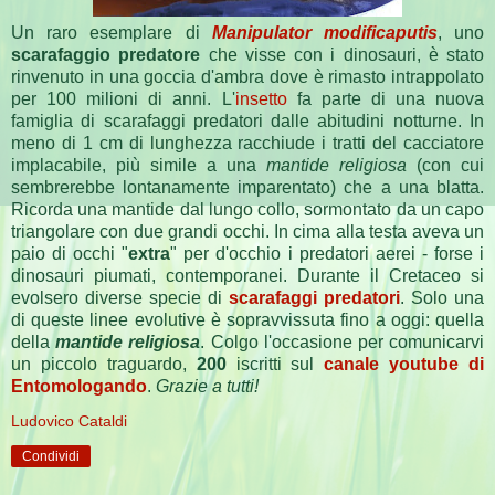
Un raro esemplare di
Manipulator modificaputis
, uno
scarafaggio predatore
che visse con i dinosauri, è stato
rinvenuto in una goccia d'ambra dove è rimasto intrappolato
per 100 milioni di anni. L'
insetto
fa parte di una nuova
famiglia di scarafaggi predatori dalle abitudini notturne. In
meno di 1 cm di lunghezza racchiude i tratti del cacciatore
implacabile, più simile a una
mantide religiosa
(con cui
sembrerebbe lontanamente imparentato) che a una blatta.
Ricorda una mantide dal lungo collo, sormontato da un capo
triangolare con due grandi occhi. In cima alla testa aveva un
paio di occhi "
extra
" per d'occhio i predatori aerei - forse i
dinosauri piumati, contemporanei. Durante il Cretaceo si
evolsero diverse specie di
scarafaggi predatori
. Solo una
di queste linee evolutive è sopravvissuta fino a oggi: quella
della
mantide religiosa
. Colgo l'occasione per comunicarvi
un piccolo traguardo,
200
iscritti sul
canale youtube di
Entomologando
.
Grazie a tutti!
Ludovico Cataldi
Condividi