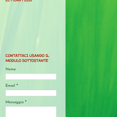
CONTATTACI USANDO IL
MODULO SOTTOSTANTE
Nome
Email
*
Messaggio
*