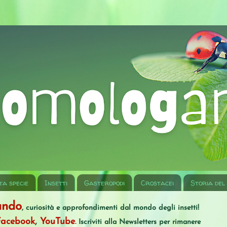
ta specie
Insetti
Gasteropodi
Crostacei
Storia del
ando
, curiosità e approfondimenti dal mondo degli insetti!
Facebook
,
YouTube
. Iscriviti alla Newsletters per rimanere