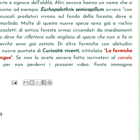
te e signore dell'aldilà. Altri ancora hanno un nome che si
co, come ad esempio
Eurhopalothrix semicapillum
, ovvero "con
inuscoli predatori vivono sul fondo della foresta, dove si
 morbido. Molte di queste nuove specie sono già a rischio
azzoletti di antica foresta ormai circondati da insediamenti
 deve far riflettere sulle migliaia di specie che non si fa in
rché sono già estinte.
Di altre formiche con abitudini
la nuova puntata di
Curiosità viventi
, intitolata "
Le formiche
angue
". Se non lo avete ancora fatto iscrivetevi al
canale
per non perdervi i prossimi video. Fonte immagine
o