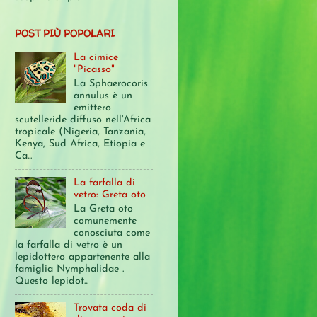
POST PIÙ POPOLARI
La cimice
"Picasso"
La Sphaerocoris
annulus è un
emittero
scutelleride diffuso nell'Africa
tropicale (Nigeria, Tanzania,
Kenya, Sud Africa, Etiopia e
Ca...
La farfalla di
vetro: Greta oto
La Greta oto
comunemente
conosciuta come
la farfalla di vetro è un
lepidottero appartenente alla
famiglia Nymphalidae .
Questo lepidot...
Trovata coda di