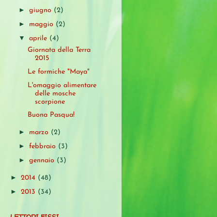
►
giugno
(2)
►
maggio
(2)
▼
aprile
(4)
Giornata della Terra
2015
Le formiche "Maya"
L'omaggio alimentare
delle mosche
scorpione
Buona Pasqua!
►
marzo
(2)
►
febbraio
(3)
►
gennaio
(3)
►
2014
(48)
►
2013
(34)
LETTORI FISSI