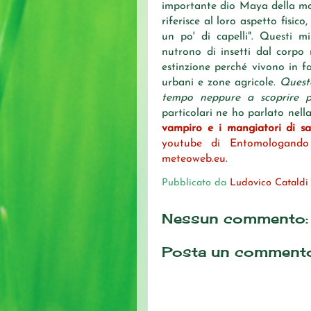
importante dio Maya della mor
riferisce al loro aspetto fisi
un po' di capelli". Questi m
nutrono di insetti dal corpo
estinzione perché vivono in f
urbani e zone agricole.
Questo
tempo neppure a scoprire pe
particolari ne ho parlato nel
vampiro e i mangiatori di s
youtube di Entomologando
meteoweb.eu
.
Pubblicato da
Ludovico Cataldi
Nessun commento:
Posta un comment