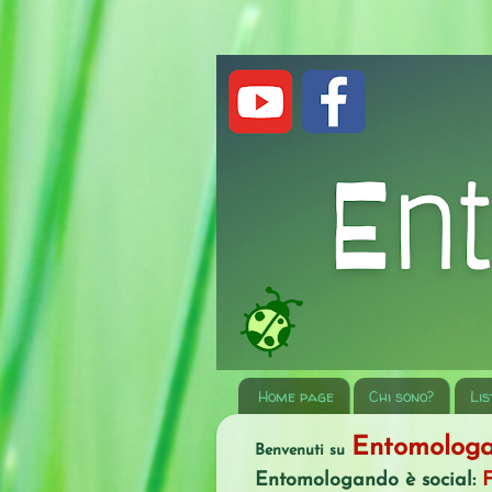
Home page
Chi sono?
Lis
Entomolog
Benvenuti su
Entomologando è social: