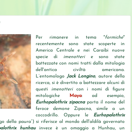
"
Per rimanere in tema "
formiche
"
recentemente sono state scoperte in
America Centrale e nei Caraibi nuove
specie di
imenotteri
e sono state
battezzate con nomi tratti dalla mitologia
dell'antica civiltà americana.
L’entomologo
Jack Longino
, autore della
ricerca, si è divertito a battezzare alcuni di
questi
imenotteri
con i nomi di figure
mitologiche
Maya
: ad esempio,
Eurhopalothrix zipacna
porta il nome del
feroce demone Zipacna, simile a un
coccodrillo. Oppure le
Eurhopalothrix
go della paura”) si riferisce al mondo dell'aldilà governato
alothrix hunhau
invece è un omaggio a Hunhau, un