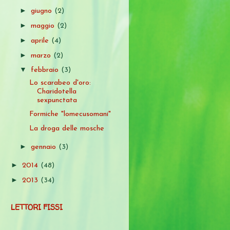
►
giugno
(2)
►
maggio
(2)
►
aprile
(4)
►
marzo
(2)
▼
febbraio
(3)
Lo scarabeo d'oro:
Charidotella
sexpunctata
Formiche "lomecusomani"
La droga delle mosche
►
gennaio
(3)
►
2014
(48)
►
2013
(34)
LETTORI FISSI