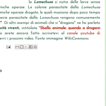
la
Lomechusa
si nutre delle larve senza
rmiche operaie. Le colonie parassitate dalla
Lomechusa
ormiche operaie drogate, le quali muoiono dopo poco tempo
pecie parassitate dalla
Lomechusa
vengono comunemente
"
. Di altri esempi di animali che si "drogano" ne ho parlato
sità viventi
, intitolata "
Sballo animale: quando a drogarsi
o avete ancora fatto iscrivetevi al
canale youtube di
rvi i prossimi video. Fonte immagine
WikiCommons
.
o