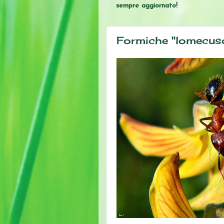
sempre aggiornato!
Formiche "lomecus