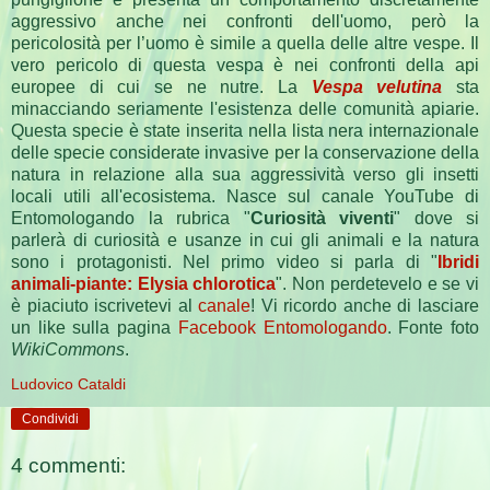
aggressivo anche nei confronti dell'uomo, però la
pericolosità per l’uomo è simile a quella delle altre vespe. Il
vero pericolo di questa vespa è nei confronti della api
europee di cui se ne nutre. La
Vespa velutina
sta
minacciando seriamente l'esistenza delle comunità apiarie.
Questa specie è state inserita nella lista nera internazionale
delle specie considerate invasive per la conservazione della
natura in relazione alla sua aggressività verso gli insetti
locali utili all'ecosistema. Nasce sul canale YouTube di
Entomologando la rubrica "
Curiosità viventi
" dove si
parlerà di curiosità e usanze in cui gli animali e la natura
sono i protagonisti. Nel primo video si parla di "
Ibridi
animali-piante: Elysia chlorotica
". Non perdetevelo e se vi
è piaciuto iscrivetevi al
canale
! Vi ricordo anche di lasciare
un like sulla pagina
Facebook Entomologando
. Fonte foto
WikiCommons
.
Ludovico Cataldi
Condividi
4 commenti: