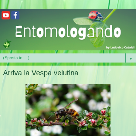
▼
Arriva la Vespa velutina