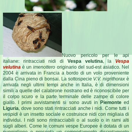
Nuovo pericolo per le api
italiane: rintracciati nidi di
Vespa velutina
, la
Vespa
velutina
è un
imenottero
originario del sud-est asiatico. Nel
2004 è arrivata in Francia a bordo di un volo proveniente
dalla Cina pieno di bonsai. La sottospecie
V.V. nigrithorax
è
arrivata negli ultimi tempi anche in Italia, è di dimensioni
simili a quelle del calabrone nostrano ed è riconoscibile per
il corpo scuro e la parte terminale delle zampe di colore
giallo. I primi avvistamenti si sono avuti in
Piemonte
ed
Liguria
, dove sono stati rintracciati anche i nidi. Come tutti i
vespidi
è un insetto sociale e costruisce nidi con migliaia di
individui. I nidi sono rintracciabili o al suolo o in rami alti
sugli alberi. Come le comuni vespe Europee è dotata di un
pungiglione e presenta un comportamento discretamente