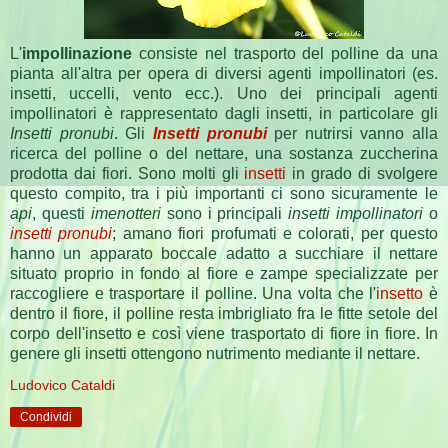
L'
impollinazione
consiste nel trasporto del polline da una
pianta all'altra per opera di diversi agenti impollinatori (es.
insetti, uccelli, vento ecc.). Uno dei principali agenti
impollinatori è rappresentato dagli insetti, in particolare gli
Insetti pronubi
. Gli
Insetti pronubi
per nutrirsi vanno alla
ricerca del polline o del nettare, una sostanza zuccherina
prodotta dai fiori. Sono molti gli
insetti
in grado di svolgere
questo compito, tra i più importanti ci sono sicuramente le
api
, questi
imenotteri
sono i principali
insetti impollinatori
o
insetti pronubi
; amano fiori profumati e colorati, per questo
hanno un apparato boccale adatto a succhiare il nettare
situato proprio in fondo al fiore e zampe specializzate per
raccogliere e trasportare il polline. Una volta che l'
insetto
è
dentro il fiore, il polline resta imbrigliato fra le fitte setole del
corpo dell'insetto e così viene trasportato di fiore in fiore. In
genere gli insetti ottengono nutrimento mediante il nettare.
Ludovico Cataldi
Condividi